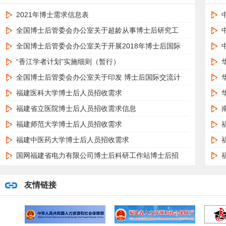
2021年博士需求信息表
2021-07-22
全国博士后管委会办公室关于超龄从事博士后研究工
201
作的规定
2019-01-18
全国博士后管委会办公室关于开展2018年博士后国际
201
交流计划引进项目申报工作的通知
2018-11-02
“香江学者计划”实施细则（暂行）
201
2019-04-02
全国博士后管委会办公室关于印发 博士后国际交流计
201
划实施细则的通知
2019-04-02
福建医科大学博士后人员招收需求
201
2019-04-04
福建省立医院博士后人员招收需求信息
201
2019-04-02
福建师范大学博士后人员招收需求
201
2019-04-04
福建中医药大学博士后人员招收需求
201
2019-04-04
国网福建省电力有限公司博士后科研工作站博士后招
201
聘信息
2019-04-02
福建省2019年度博士后人员招收需求信息表汇总
201
友情链接
2019-03-27
华侨大学博士后人员招收需求
201
2019-04-04
集美大学博士后人员招收需求
201
2019-04-04
2019年度中国博士后科学基金资助指南
201