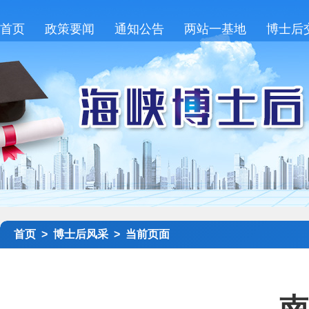
首页
政策要闻
通知公告
两站一基地
博士后
首页 >
博士后风采 >
当前页面
南