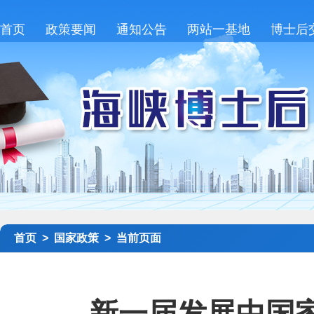
首页
政策要闻
通知公告
两站一基地
博士后
首页 >
国家政策 >
当前页面
新一届发展中国