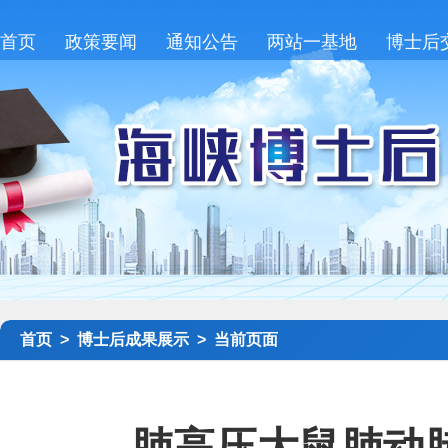
首页
政策要闻
通知公告
两站一基地
博士后
首页 >
博士后成果展示 >
当前页面
肺高压大鼠肺动脉平