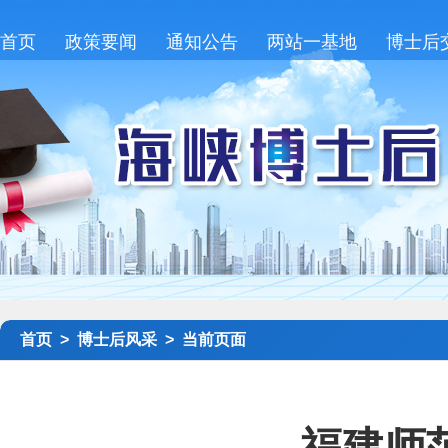
首页
政策要闻
通知公告
两站一基地
博士后
首页 >
博士后风采 >
当前页面
福建师