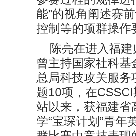
能”的视角阐述赛
控制等的项群操作
陈亮在进入福建师
曾主持国家社科基
总局科技攻关服务
题10项，在CSS
站以来，获福建省
学“宝琛计划”青
群比赛中竞技表现