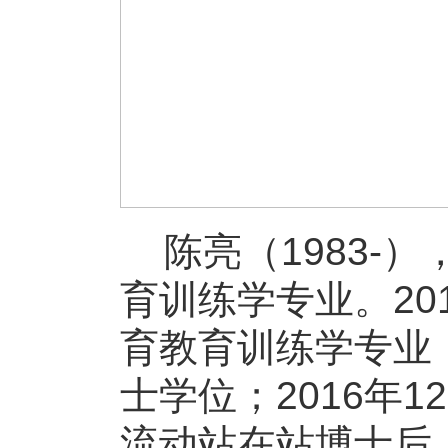
陈亮（1983-
育训练学专业。20
育教育训练学专业
士学位；2016年
流动站在站博士后