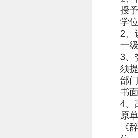
授
学
2
一
3
须
部
书
4
原
《