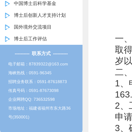
中国博士后科学基金
博士后创新人才支持计划
国外境外交流项目
一
博士后工作评估
取
---------- 联系方式 ----------
岁
电子邮箱：87839322@163.com
二
海峡热线：0591-96345
1、
招聘业务联系：0591-87618873
传真号码：0591-87673098
163
企业网聘QQ: 736532598
2
市场地址：福建省福州市东大路36
申
号(350001)
3