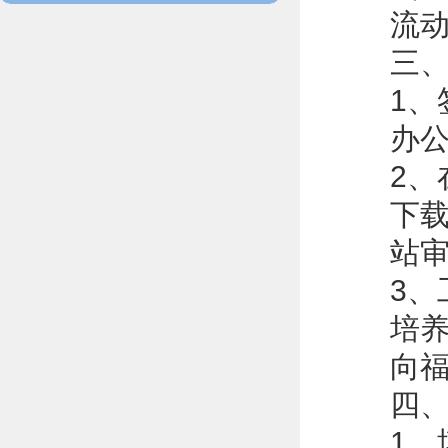
流
三
1
办
2、在
下
站
3
培
向
四
1